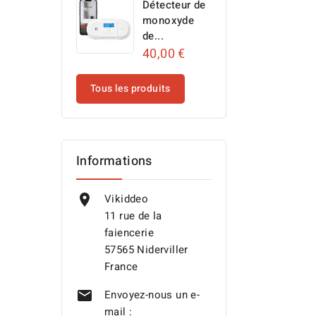
Détecteur de
monoxyde
de...
40,00 €
Tous les produits
Informations
Vikiddeo

11 rue de la
faiencerie
57565 Niderviller
France
Envoyez-nous un e-

mail :