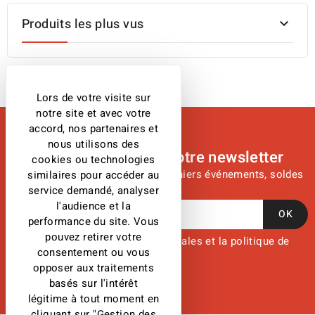
Produits les plus vus

Lors de votre visite sur
notre site et avec votre
accord, nos partenaires et
nous utilisons des
Abonnez-vous à notre newsletter
cookies ou technologies
Restez informé(e) des derniers événements, soldes
similaires pour accéder au
service demandé, analyser
et offres
l'audience et la
performance du site. Vous
pouvez retirer votre
J'accepte les conditions générales et la politique de
consentement ou vous
confidentialité.
opposer aux traitements
basés sur l'intérêt
légitime à tout moment en
cliquant sur "Gestion des